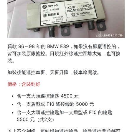
舊款 96～98 年的 BMW E39，如果沒有原廠遙控的，
皆可加裝原廠搖控。日規紅外線遙控距離太短，也可換
裝。
加裝後能遙控車窗、天窗升降，後車箱開啟。
價格：含裝到好
含一支大頭遙控鑰匙 4500 元
含一支盾型或 F10 遙控鑰匙 5000 元
含一支大頭遙控鑰匙加一支盾型或 F10 的鑰匙
5500 元（共2支）
以上不含刻齒，單純增加遙控鑰匙、鑰匙遙控問題都可