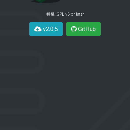
授權: GPL v3 or later
v2.0.5
GitHub