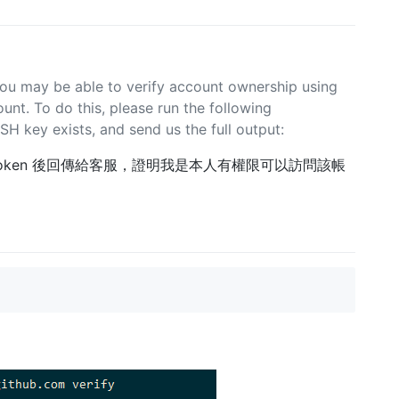
you may be able to verify account ownership using
nt. To do this, please run the following
 key exists, and send us the full output:
 token 後回傳給客服，證明我是本人有權限可以訪問該帳