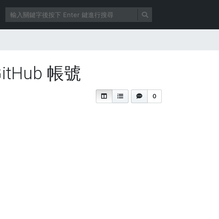
itHub 帳號
0