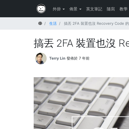
外掛
佈景
英文筆記
隨寫
教學
首頁
生活
搞丟 2FA 裝置也沒 Recovery Code
搞丟 2FA 裝置也沒 Re
Terry Lin
發佈於 7 年前