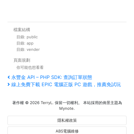
檔案結構
目錄: public
目錄: app
目錄: vender
頁面規劃
你可能也想看看
文
上
永豐金 API – PHP SDK: 查詢訂單狀態
一
下
線上免費下載 EPIC 電腦正版 PC 遊戲，推薦免試玩
章
篇
一
文
篇
導
著作權 © 2026
TerryL
. 保留一切權利。 本站採用的佈景主題為
章
文
Mynote
.
覽
章
隱私權政策
ABS電腦維修