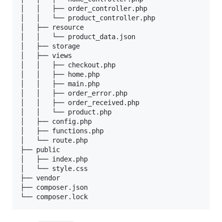
│   │   ├── order_controller.php

│   │   └── product_controller.php

│   ├── resource

│   │   └── product_data.json

│   ├── storage

│   ├── views

│   │   ├── checkout.php

│   │   ├── home.php

│   │   ├── main.php

│   │   ├── order_error.php

│   │   ├── order_received.php

│   │   └── product.php

│   ├── config.php

│   ├── functions.php

│   └── route.php

├── public

│   ├── index.php

│   └── style.css

├── vendor

├── composer.json

└── composer.lock